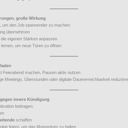
erungen, große Wirkung
, um den Job spannender zu machen:
ung übernehmen
 die eigenen Stärken anpassen
 lernen, um neue Türen zu öffnen
fladen
 Feierabend machen, Pausen aktiv nutzen
e Meetings, Überstunden oder digitale Dauererreichbarkeit reduzier
 gegen innere Kündigung
vation beitragen:
eam
eitende
schaffen
folge feiern, um das Momentum zu halten