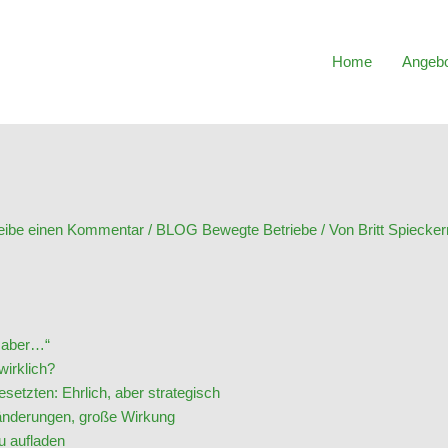
Home
Angeb
eibe einen Kommentar
/
BLOG Bewegte Betriebe
/ Von
Britt Spiecke
, aber…“
wirklich?
etzten: Ehrlich, aber strategisch
ränderungen, große Wirkung
u aufladen