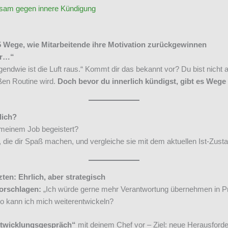
sam gegen innere Kündigung
 5 Wege, wie Mitarbeitende ihre Motivation zurückgewinnen
er…“
gendwie ist die Luft raus.“ Kommt dir das bekannt vor? Du bist nicht a
oßen Routine wird.
Doch bevor du innerlich kündigst, gibt es Wege
lich?
 meinem Job begeistert?
, die dir Spaß machen, und vergleiche sie mit dem aktuellen Ist-Zust
en: Ehrlich, aber strategisch
orschlagen:
„Ich würde gerne mehr Verantwortung übernehmen in Pr
 kann ich mich weiterentwickeln?
twicklungsgespräch“
mit deinem Chef vor – Ziel: neue Herausford