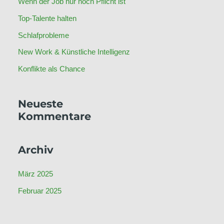
Wenn der Job nur noch Pflicht ist
n
Top-Talente halten
n
Schlafprobleme
a
c
New Work & Künstliche Intelligenz
h
Konflikte als Chance
:
Neueste
Kommentare
Archiv
März 2025
Februar 2025