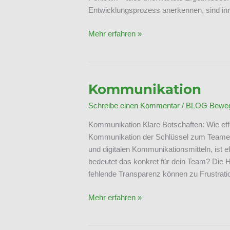
Entwicklungsprozess anerkennen, sind in
Fehlerkultur
Mehr erfahren »
als
Wettbewerbsvorteil
Kommunikation
Schreibe einen Kommentar
/
BLOG Bewegt
Kommunikation Klare Botschaften: Wie ef
Kommunikation der Schlüssel zum Teamerfo
und digitalen Kommunikationsmitteln, ist
bedeutet das konkret für dein Team? Die
fehlende Transparenz können zu Frustrati
Kommunikation
Mehr erfahren »