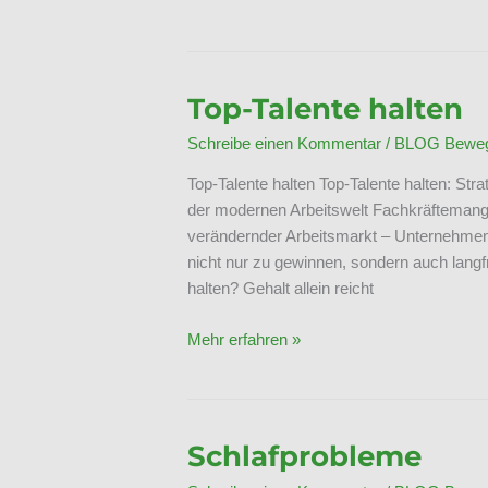
der
Job
nur
noch
Top-Talente halten
Pflicht
Schreibe einen Kommentar
/
BLOG Bewegt
ist
Top-Talente halten Top-Talente halten: Str
der modernen Arbeitswelt Fachkräftemange
verändernder Arbeitsmarkt – Unternehmen 
nicht nur zu gewinnen, sondern auch langf
halten? Gehalt allein reicht
Top-
Mehr erfahren »
Talente
halten
Schlafprobleme