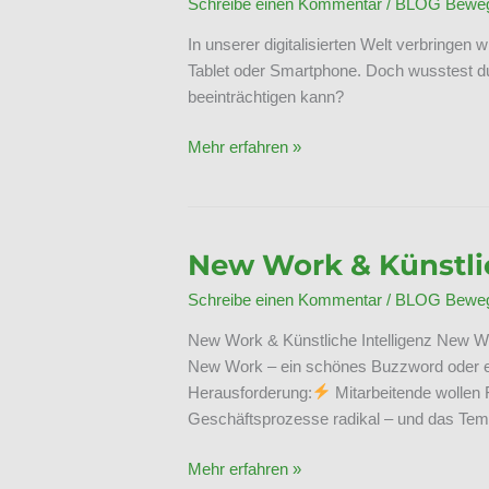
Schreibe einen Kommentar
/
BLOG Bewegt
In unserer digitalisierten Welt verbringen
Tablet oder Smartphone. Doch wusstest du
beeinträchtigen kann?
Schlafprobleme
Mehr erfahren »
New Work & Künstlic
Schreibe einen Kommentar
/
BLOG Bewegt
New Work & Künstliche Intelligenz New Wor
New Work – ein schönes Buzzword oder ec
Herausforderung:
Mitarbeitende wollen Fl
Geschäftsprozesse radikal – und das Tempo
New
Mehr erfahren »