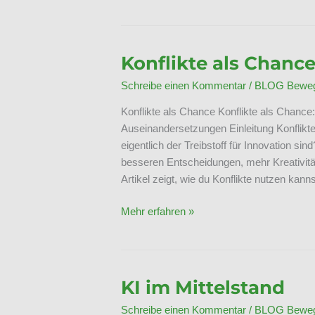
Work
&
Künstliche
Intelligenz
Konflikte als Chanc
Schreibe einen Kommentar
/
BLOG Bewegt
Konflikte als Chance Konflikte als Chance:
Auseinandersetzungen Einleitung Konflikte
eigentlich der Treibstoff für Innovation s
besseren Entscheidungen, mehr Kreativitä
Artikel zeigt, wie du Konflikte nutzen kann
Konflikte
Mehr erfahren »
als
Chance
KI im Mittelstand
Schreibe einen Kommentar
/
BLOG Bewegt