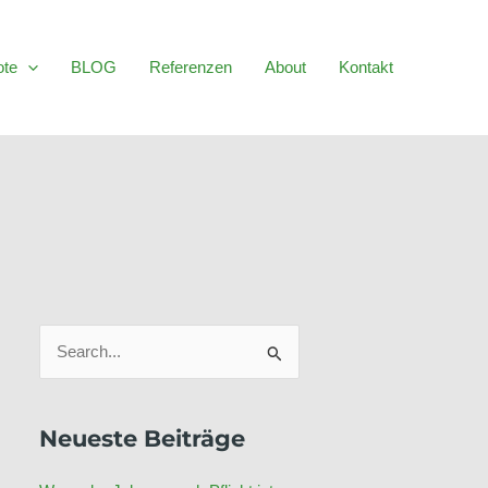
ote
BLOG
Referenzen
About
Kontakt
S
u
c
Neueste Beiträge
h
e