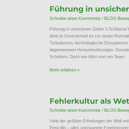
Führung in unsicher
Schreibe einen Kommentar
/
BLOG Bewegt
Führung in unsicheren Zeiten 3 Schlüssel f
denn je Unsicherheit ist zur neuen Normali
Turbulenzen, technologische Disruptione
dagewesenen Herausforderungen. Gerade i
Scheitern. Doch wie führt man ein Team
Führung
Mehr erfahren »
in
unsicheren
Zeiten
Fehlerkultur als We
Schreibe einen Kommentar
/
BLOG Bewegt
Viele der größten Erfindungen der Welt ent
Penicillin – alles unerwartete Ergebnisse