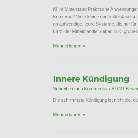
KI im Mittelstand Praktische Anwendungen 
Konzerne? Viele kleine und mittelständisc
an aufwendige, teure Systeme, die nur für 
68 % der Mittelständler sehen in KI großes
KI
Mehr erfahren »
im
Mittelstand
Innere Kündigung
Schreibe einen Kommentar
/
BLOG Bewegt
Die schlimmste Kündigung ist nicht die, die
Innere
Mehr erfahren »
Kündigung