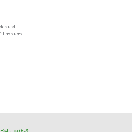
lden und
? Lass uns
Richtlinie (EU)