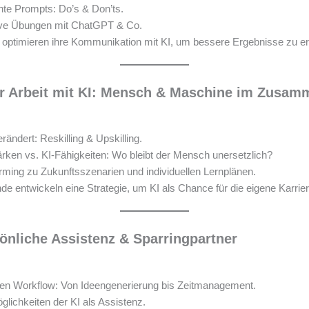
hte Prompts: Do’s & Don’ts.
tive Übungen mit ChatGPT & Co.
optimieren ihre Kommunikation mit KI, um bessere Ergebnisse zu er
er Arbeit mit KI: Mensch & Maschine im Zusam
rändert: Reskilling & Upskilling.
rken vs. KI-Fähigkeiten: Wo bleibt der Mensch unersetzlich?
rming zu Zukunftsszenarien und individuellen Lernplänen.
e entwickeln eine Strategie, um KI als Chance für die eigene Karrie
sönliche Assistenz & Sparringpartner
hen Workflow: Von Ideengenerierung bis Zeitmanagement.
lichkeiten der KI als Assistenz.