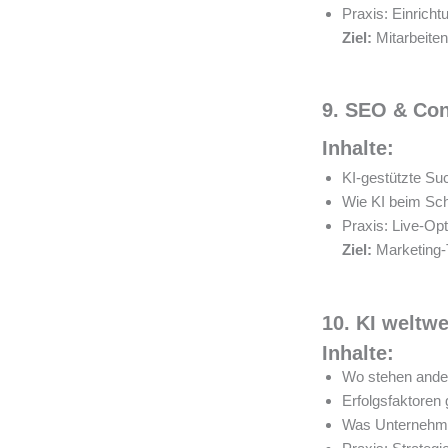
Praxis: Einricht
Ziel:
Mitarbeiten
9. SEO & Con
Inhalte:
KI-gestützte S
Wie KI beim Schr
Praxis: Live-Opt
Ziel:
Marketing-T
10. KI weltwe
Inhalte:
Wo stehen ander
Erfolgsfaktoren g
Was Unternehme