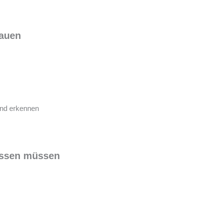
bauen
und erkennen
issen müssen